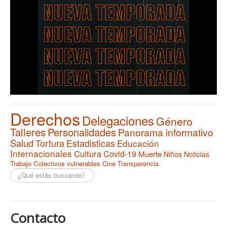
Derechos
Delegaciones
Género
Talleres
Personalidades
Panorama informativo
Salud
Tortura
Estadisticas
Educación
Internacionales
Cultura
Covid-19
Muerte
Niños
Noticias
Trabajo
Colectivos vulnerables
Cine
Transparencia
Buscar...
Contacto