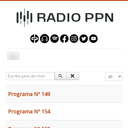
Alternar
navegación
Programas
Escriba parte del título
Mostrar #
Nuestra Misión
Contacto
Programa Nº 149
Programa Nº 154
Sala de operadores