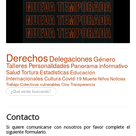
Derechos
Delegaciones
Género
Talleres
Personalidades
Panorama informativo
Salud
Tortura
Estadisticas
Educación
Internacionales
Cultura
Covid-19
Muerte
Niños
Noticias
Trabajo
Colectivos vulnerables
Cine
Transparencia
Buscar...
Contacto
Si quiere comunicarse con nosotros por favor complete el
siguiente formulario.