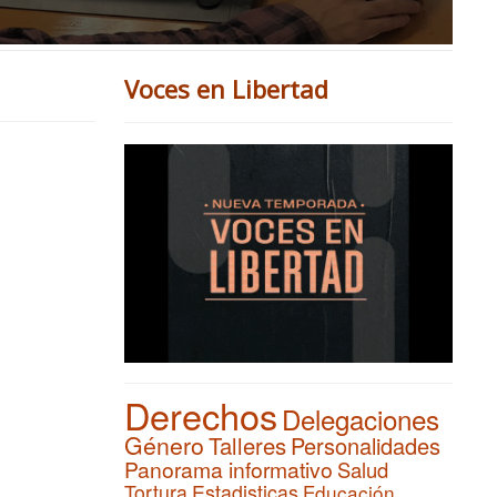
Voces en Libertad
Derechos
Delegaciones
Género
Talleres
Personalidades
Panorama informativo
Salud
Tortura
Estadisticas
Educación