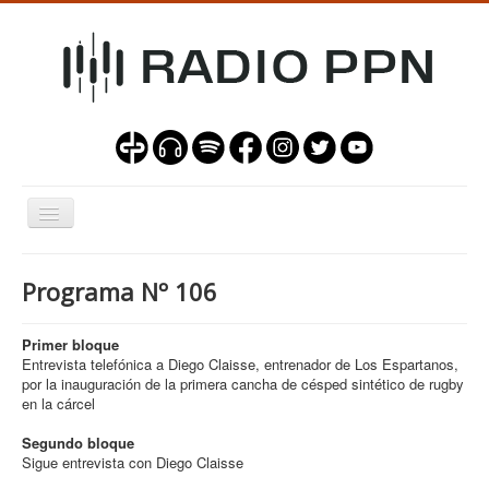
Alternar
navegación
Programas
Programa Nº 106
Nuestra Misión
Contacto
Primer bloque
Entrevista telefónica a Diego Claisse, entrenador de Los Espartanos,
por la inauguración de la primera cancha de césped sintético de rugby
en la cárcel
Segundo bloque
Sala de operadores
Sigue entrevista con Diego Claisse